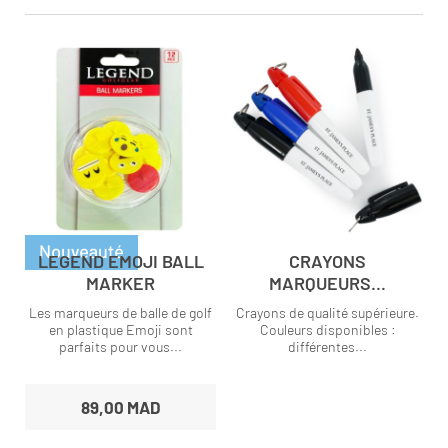
LEGEND EMOJI BALL
CRAYONS
MARKER
MARQUEURS...
Les marqueurs de balle de golf
Crayons de qualité supérieure.
en plastique Emoji sont
Couleurs disponibles :
parfaits pour vous...
différentes...
89,00 MAD